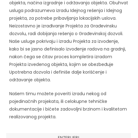
objekta, načina izgradnje i održavanja objekta. Obuhvat
usluga podrazumeva izradu Idejnog rešenja i Idejnog
projekta, za potrebe pribavljanja lokacijskih uslova.
Neizostavno je izrađivanje Projekta za Građevinsku
dozvolu, radi dobijanja rešenja o Građevinskoj dozvoli.
Naše usluge pokrivaju i izradu Projekta za izvođenje,
kako bi se jasno definisalo izvođenje radova na gradnji,
nakon čega se čitav proces kompletira izradom
Projekta izvedenog objekta, kojim se obezbeđuje
Upotrebna dozvola i definiše dalje korišćenje i
održavanje objekta.
Našem timu možete poveriti izradu nekog od
pojedinačnih projekata, ili celokupne tehničke
dokumentacije i bićete zadovoljni brzinom i kvalitetom
realizovanog projekta.
ENTERIJERI