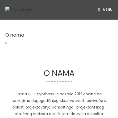
MENU
O nama
O NAMA
Firma I.P.C. Synthesis je nastala 2012 godine na
temeljima dugogodišnjeg iskustva svojih osnivača iz
oblasti projektovanja, konsaltinga i projektantskog i
stručnog nadzora a sa željom da svoja raznolika