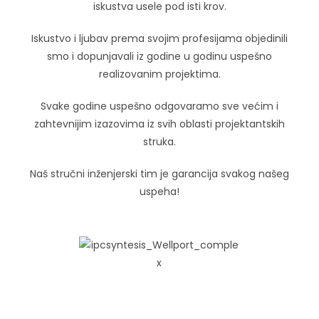
iskustva usele pod isti krov.
Iskustvo i ljubav prema svojim profesijama objedinili
smo i dopunjavali iz godine u godinu uspešno
realizovanim projektima.
Svake godine uspešno odgovaramo sve većim i
zahtevnijim izazovima iz svih oblasti projektantskih
struka.
Naš stručni inženjerski tim je garancija svakog našeg
uspeha!