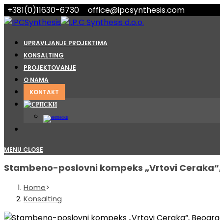
Skip
+381(0)11630-6730
office@ipcsynthesis.com
to
content
UPRAVLJANJE PROJEKTIMA
KONSALTING
PROJEKTOVANJE
O NAMA
KONTAKT
MENU
CLOSE
Stambeno-poslovni kompeks „Vrtovi Ceraka“
Home
>
Konsalting