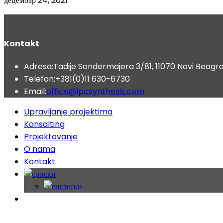
децембар 24, 2021
Kontakt
Adresa:
Tadije Sondermajera 3/81, 11070 Novi Beogr
Telefon:
+381(0)11 630-6730
Opens
Email:
office@ipcsynthesis.com
in
Upravljanje projektima
your
Konsalting
application
Projektovanje
O nama
Kontakt