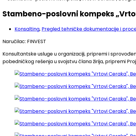
Stambeno-poslovni kompeks „Vrto
Konsalting
,
Pregled tehničke dokumentacije i proce
Naručilac: FINVEST
Konsultantske usluge u organizaciji, pripremi i sprovo
pobedničkog rešenja u svojstvu člana žirija, pripremi P