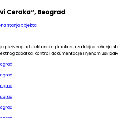
vi Ceraka“, Beograd
na stanja objekta
đenju pozivnog arhitektonskog konkursa za Idejno rešenj
rojektnog zadatka, kontroli dokumentacije i njenom usklađ